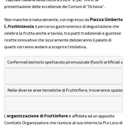
presentazione delle eccellenze dei Comuni di “Octavia” .
Non mancherà naturalmente, con ingresso da
Piazza Umberto
I,
Fruttintavola
, il percorso gastronomico di degustazione che
celebra la frutta anche a tavola, tra piatti tradizionali e gustose
ricette innovative che sicuramente delizieranno il palato di
quanti vorranno andare a scoprire l’iniziativa.
Confermat
issimo
 lo spettacolo piromusicale (fuochi artificiali a
Nelle diverse aree tematiche di Fruttinfiore, trov
eranno
 spazio n
L’
organizzazione di Fruttinfiore
è affidata ad un apposito
Comitato Organizzatore che riunisce al suo interno la Pro Loco di