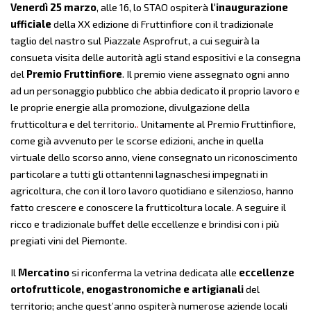
Venerdì 25 marzo
, alle 16, lo STAO ospiterà
l'inaugurazione
ufficiale
della XX edizione di Fruttinfiore con il tradizionale
taglio del nastro sul Piazzale Asprofrut, a cui seguirà la
consueta visita delle autorità agli stand espositivi e la consegna
del
Premio Fruttinfiore
. Il premio viene assegnato ogni anno
ad un personaggio pubblico che abbia dedicato il proprio lavoro e
le proprie energie alla promozione, divulgazione della
frutticoltura e del territorio
.
.
Unitamente al Premio Fruttinfiore,
come già avvenuto per le scorse edizioni, anche in quella
virtuale dello scorso anno, viene consegnato un riconoscimento
particolare a tutti gli ottantenni lagnaschesi impegnati in
agricoltura, che con il loro lavoro quotidiano e silenzioso, hanno
fatto crescere e conoscere la frutticoltura locale. A seguire il
ricco e tradizionale buffet delle eccellenze e brindisi
con i più
pregiati vini del Piemonte.
Il
Mercatino
si riconferma la vetrina dedicata alle
eccellenze
ortofrutticole,
enogastronomiche e artigianali
del
territorio; anche quest’anno ospiterà numerose aziende locali