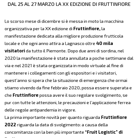
DAL
25
AL
27
MARZO
LA X
X
EDIZIONE DI FRUTTINFIORE
Lo scorso mese di dicembre si è messa in moto la macchina
organizzativa per la XX edizione di
Fruttinfiore,
la
manifestazione dedicata alla migliore produzione frutticola
locale e che ogni anno attira a Lagnasco oltre
40 mila
visitatori
da tutto il Piemonte. Dopo due anni di sordina, nel
2020 la manifestazione è stata annullata a poche settimane dal
via e nel 2021 è stata organizzata in modo virtuale al fine di
mantenere i collegamenti con gli espositori e i visitatori,
quest’anno si spera che la situazione di emergenza che ormai
stiamo vivendo da fine febbraio 2020, possa essere superata e
che
Fruttinfiore
possa avere il suo regolare svolgimento, se
pur con tutte le attenzioni, le precauzioni e l’applicazione ferrea
delle regole antipandemia in vigore.
La prima importante novità per quanto riguarda
Fruttinfiore
2022
riguarda la data di svolgimento: a causa della
concomitanza con la ben più importante
“Fruit Logistic” di