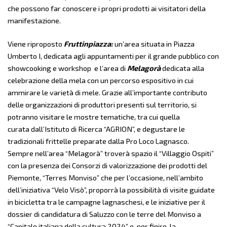
che possono far conoscere i propri prodotti ai visitatori della
manifestazione.
Viene riproposto
Fruttinpiazza:
un’area situata in Piazza
Umberto I, dedicata
agli appuntamenti per il grande pubblico con
showcooking
e workshop
e l’area di
Melagorà
dedicata alla
celebrazione della mela con un percorso espositivo in cui
ammirare le varietà di mele. Grazie all’importante contributo
delle organizzazioni di produttori presenti sul territorio, si
potranno visitare le mostre tematiche, tra cui quella
curata
dall’Istituto di Ricerca “AGRION”,
e degustare le
tradizionali frittelle preparate dalla Pro Loco Lagnasco.
Sempre nell’area “Melagorà” troverà spazio il “Villaggio Ospiti”
con la presenza dei Consorzi di valorizzazione dei prodotti del
Piemonte, “Terres Monviso” che per l’occasione, nell’ambito
dell’iniziativa “Velo Visò”, proporrà la possibilità di visite guidate
in bicicletta tra le campagne lagnaschesi, e le iniziative per il
dossier di candidatura di Saluzzo con le terre del Monviso a
“Capitale italiana della cultura 2024” e, per finire, la