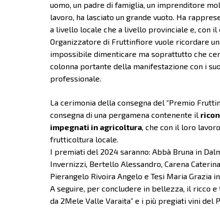
uomo, un padre di famiglia, un imprenditore mol
lavoro, ha lasciato un grande vuoto. Ha rappres
a livello locale che a livello provinciale e, con
Organizzatore di Fruttinfiore vuole ricordare un
impossibile dimenticare ma soprattutto che cer
colonna portante della manifestazione con i suoi p
professionale.
La cerimonia della consegna del “Premio Fruttinf
consegna di una pergamena contenente il
ricon
impegnati in agricoltura
, che con il loro lavo
frutticoltura locale.
I premiati del 2024 saranno: Abbà Bruna in Dalm
Invernizzi, Bertello Alessandro, Carena Caterin
Pierangelo Rivoira Angelo e Tesi Maria Grazia in
A seguire, per concludere in bellezza, il ricco e
da 2Mele Valle Varaita” e
i più pregiati vini del 