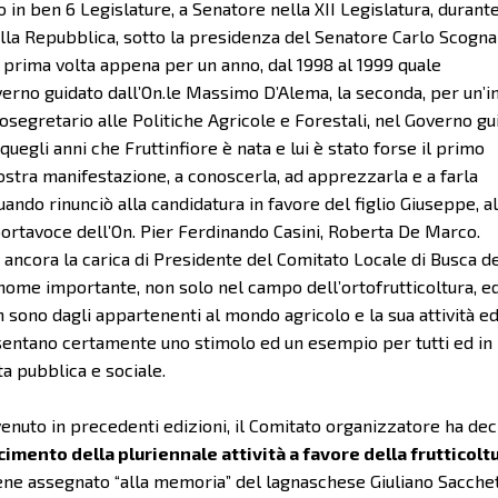
in ben 6 Legislature, a Senatore nella XII Legislatura, durante
ella Repubblica, sotto la presidenza del Senatore Carlo Scogna
a prima volta appena per un anno, dal 1998 al 1999 quale
verno guidato dall’On.le Massimo D’Alema, la seconda, per un’i
ttosegretario alle Politiche Agricole e Forestali, nel Governo gu
 quegli anni che Fruttinfiore è nata e lui è stato forse il primo
stra manifestazione, a conoscerla, ad apprezzarla e a farla
uando rinunciò alla candidatura in favore del figlio Giuseppe, a
portavoce dell’On. Pier Ferdinando Casini, Roberta De Marco.
re ancora la carica di Presidente del Comitato Locale di Busca d
me importante, non solo nel campo dell’ortofrutticoltura, ed
n sono dagli appartenenti al mondo agricolo e la sua attività ed
entano certamente uno stimolo ed un esempio per tutti ed in
vita pubblica e sociale.
enuto in precedenti edizioni, il Comitato organizzatore ha dec
mento della pluriennale attività a favore della frutticolt
iene assegnato “alla memoria” del lagnaschese Giuliano Sacche