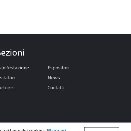
ezioni
anifestazione
Espositori
sitatori
News
artners
Contatti
izzi l’uso dei cookies.
Maggiori